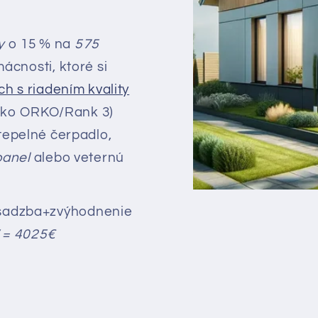
y
o 15 % na
575
cnosti, ktoré si
ch s riadením kvality
ako ORKO/Rank 3)
tepelné čerpadlo,
panel
alebo
veternú
 sadzba+zvýhodnenie
 = 4025€