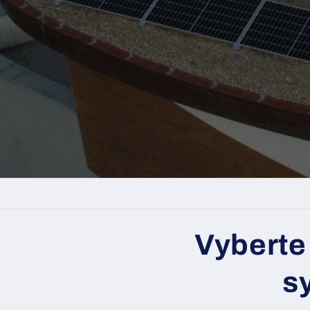
Vyberte 
s