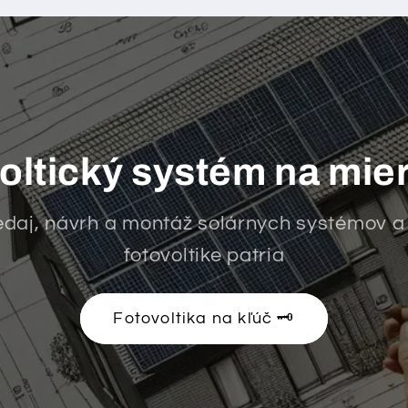
oltický systém na mieru
daj, návrh a montáž solárnych systémov a
fotovoltike patria
Fotovoltika na kľúč 🗝