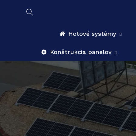
Prejsť
na
obsah
Hotové systémy
Konštrukcia panelov