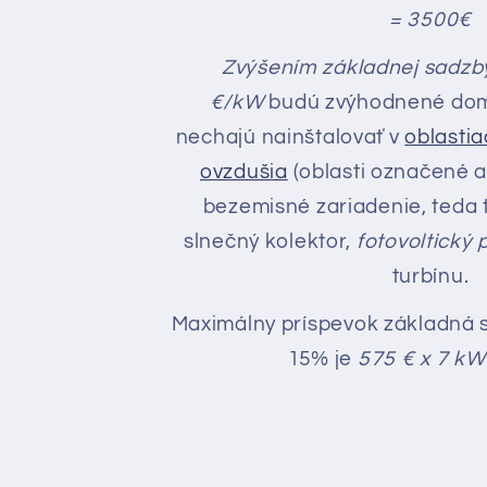
= 3500€
Zvýšením základnej sadzb
€/kW
budú zvýhodnené domá
nechajú nainštalovať v
oblastia
ovzdušia
(oblasti označené 
bezemisné zariadenie, teda 
slnečný kolektor,
fotovoltický 
turbínu.
Maximálny príspevok základná
15% je
575 € x 7 kW