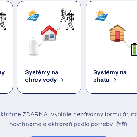
my
Systémy na
Systémy na
ohrev vody
chatu
lektrárne ZDARMA. Vyplňte nezáväzný formulár, 
navrhneme elektráreň podľa potreby. 🌞🔌