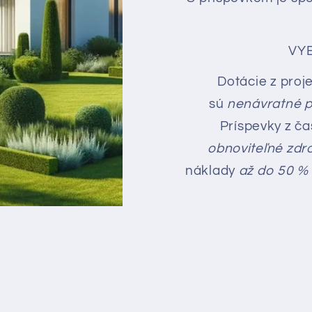
VY
Dotácie z pro
sú
nenávratné p
Príspevky z ča
obnoviteľné zdr
náklady
až do 50 %