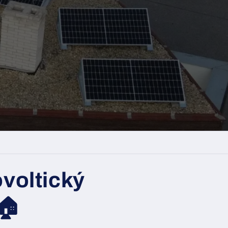
ovoltický
🏠