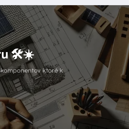
 🛠️☀️
 komponentov ktoré k