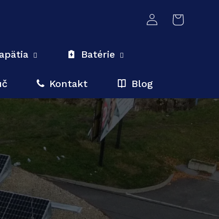
Prihlásiť
Košík
sa
apätia
Batérie
úč
Kontakt
Blog