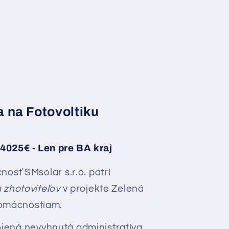
a na Fotovoltiku
4025€ - Len pre BA kraj
osť SMsolar s.r.o. patrí
zhotoviteľov
v projekte Zelená
omácnostiam.
jená nevyhnutá administratíva,