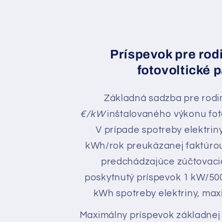
Príspevok pre rod
fotovoltické 
Základná sadzba pre rodi
€/kW
inštalovaného výkonu fot
V prípade spotreby elektrin
kWh/rok preukázanej faktúro
predchádzajúce zúčtovaci
poskytnutý príspevok 1 kW/50
kWh spotreby elektriny, ma
Maximálny príspevok základnej