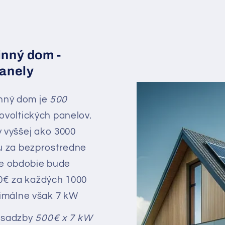
inný dom -
panely
nný dom je
500
ovoltických panelov.
y vyššej ako 3000
u za bezprostredne
e obdobie bude
0€ za každých 1000
ximálne však 7 kW
 sadzby
500€ x 7 kW