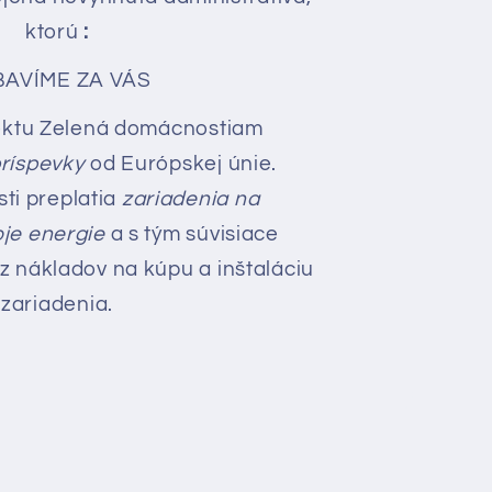
ktorú
:
BAVÍME ZA VÁS
jektu Zelená domácnostiam
ríspevky
od Európskej únie.
sti preplatia
zariadenia na
oje energie
a s tým súvisiace
z nákladov na kúpu a inštaláciu
zariadenia.