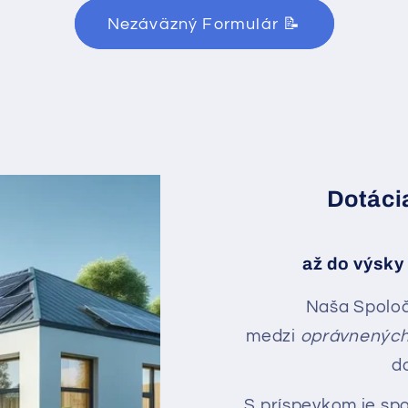
Nezáväzný Formulár 📝
Dotáci
až do výsky 
Naša Spoločn
medzi
oprávnených 
d
S príspevkom je spo