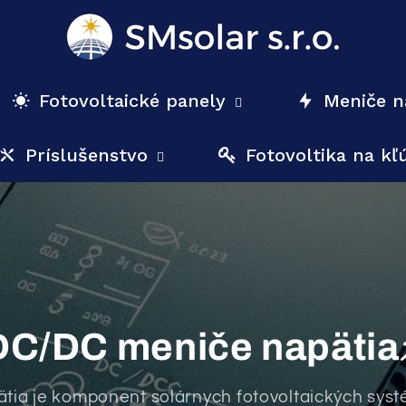
Fotovoltaické panely
Meniče n
Príslušenstvo
Fotovoltika na kľ
DC/DC meniče napätia
tia je komponent solárnych fotovoltaických systé