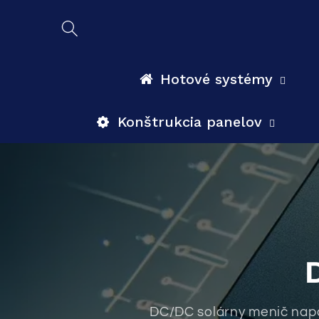
Prejsť
na
obsah
Hotové systémy
Konštrukcia panelov
DC/DC solárny menič napä