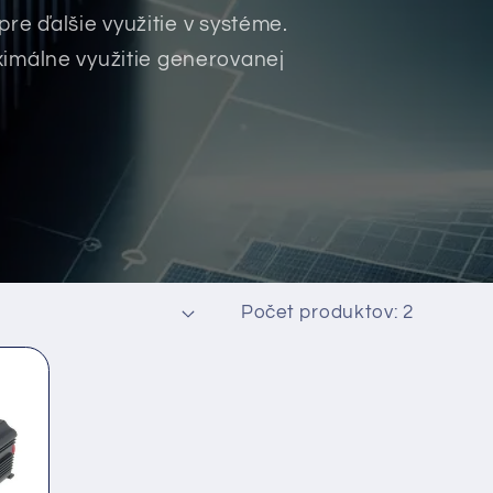
e ďalšie využitie v systéme.
aximálne využitie generovanej
Počet produktov: 2