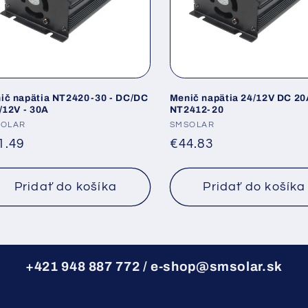
ič napätia NT2420-30 - DC/DC
Menič napätia 24/12V DC 20
4/12V - 30A
NT2412-20
dávateľ:
SOLAR
Dodávateľ:
SMSOLAR
rmálna
1.49
Normálna
€44.83
na
cena
Pridať do košíka
Pridať do košíka
+421 948 887 772 / e-shop@smsolar.sk