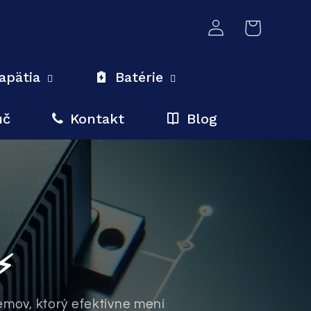
Prihlásiť
Košík
sa
apätia
Batérie
úč
Kontakt
Blog
⚡
mov, ktorý efektívne mení