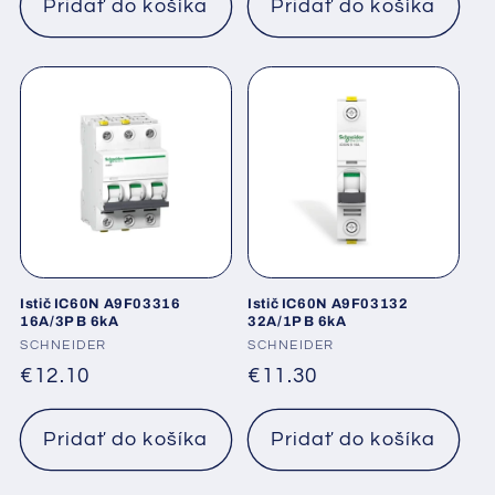
Pridať do košíka
Pridať do košíka
Istič IC60N A9F03316
Istič IC60N A9F03132
16A/3P B 6kA
32A/1P B 6kA
Dodávateľ:
SCHNEIDER
Dodávateľ:
SCHNEIDER
Normálna
€12.10
Normálna
€11.30
cena
cena
Pridať do košíka
Pridať do košíka