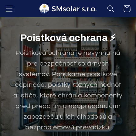
Prejsť
na
Košík
obsah
Poistková ochrana ⚡
Poistková ochrana je nevyhnutná
pre bezpečnosť solárnych
systémov. Ponúkame poistkové
odpínače, poistky rôznych hodnôt
a ističe, ktoré chránia komponenty
pred prepätím a nadprúdom, čím
zabezpečujú ich dlhodobú a
bezproblémovú prevádzku.