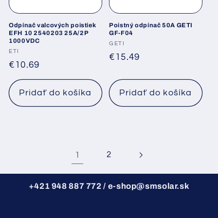
Odpínač valcových poistiek
Poistný odpínač 50A GETI
EFH 10 2540203 25A/2P
GF-F04
1000VDC
Dodávateľ:
GETI
Dodávateľ:
ETI
Normálna
€15.49
Normálna
€10.69
cena
cena
Pridať do košíka
Pridať do košíka
1
2
+421 948 887 772 / e-shop@smsolar.sk