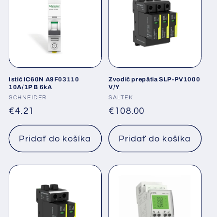
Istič IC60N A9F03110
Zvodič prepätia SLP-PV1000
10A/1P B 6kA
V/Y
Dodávateľ:
SCHNEIDER
Dodávateľ:
SALTEK
Normálna
€4.21
Normálna
€108.00
cena
cena
Pridať do košíka
Pridať do košíka