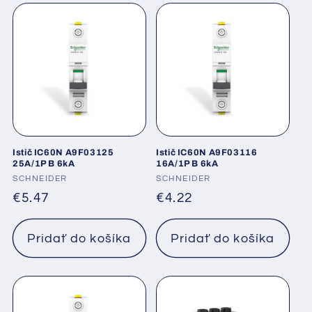
Istič IC60N A9F03125
Istič IC60N A9F03116
25A/1P B 6kA
16A/1P B 6kA
Dodávateľ:
SCHNEIDER
Dodávateľ:
SCHNEIDER
Normálna
€5.47
Normálna
€4.22
cena
cena
Pridať do košíka
Pridať do košíka