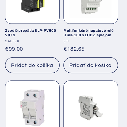
Zvodič prepätia SLP-PV500
Multifunkčné napäťové relé
V/U S
HRN-100 s LCD displejom
Dodávateľ:
SALTEK
Dodávateľ:
ETI
Normálna
€99.00
Normálna
€182.65
cena
cena
Pridať do košíka
Pridať do košíka