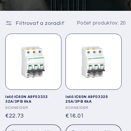
Filtrovať a zoradiť
Počet produktov: 20
Istič IC60N A9F03332
Istič IC60N A9F03325
32A/3P B 6kA
25A/3P B 6kA
Dodávateľ:
SCHNEIDER
Dodávateľ:
SCHNEIDER
Normálna
€22.73
Normálna
€16.01
cena
cena