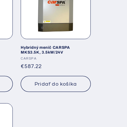
Hybridný menič CARSPA
MKS3.5K, 3.5kW/24V
Dodávateľ:
CARSPA
Normálna
€587.22
cena
Pridať do košíka