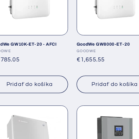
dWe GW10K-ET-20 - AFCI
GoodWe GW8000-ET-20
dávateľ:
ODWE
Dodávateľ:
GOODWE
rmálna
,785.05
Normálna
€1,655.55
na
cena
Pridať do košíka
Pridať do košíka