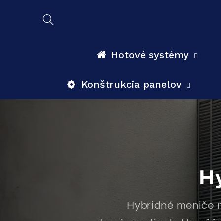
Prejsť
na
obsah
Hotové systémy
Konštrukcia panelov
H
Hybridné meniče n