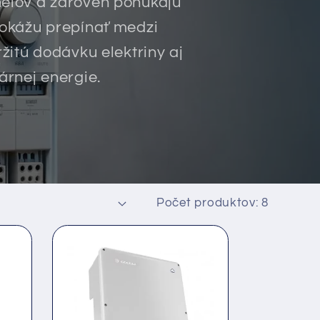
nelov a zároveň ponúkajú
dokážu prepínať medzi
itú dodávku elektriny aj
árnej energie.
Počet produktov: 8