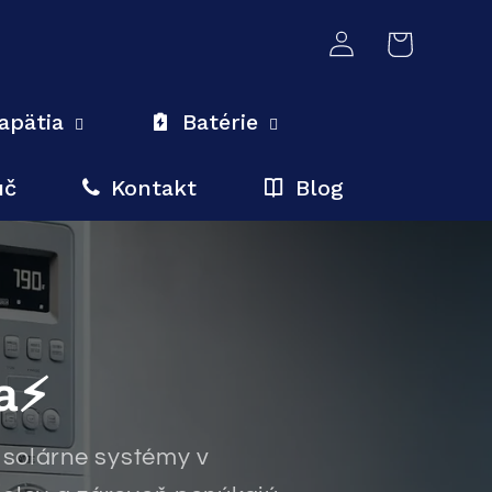
Prihlásiť
Košík
sa
apätia
Batérie
úč
Kontakt
Blog
a⚡
 solárne systémy v