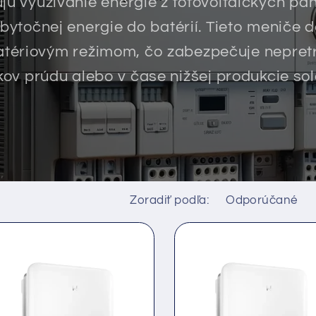
 využívanie energie z fotovoltaických pa
bytočnej energie do batérií. Tieto meniče 
tériovým režimom, čo zabezpečuje nepretrž
v prúdu alebo v čase nižšej produkcie sol
Zoradiť podľa: