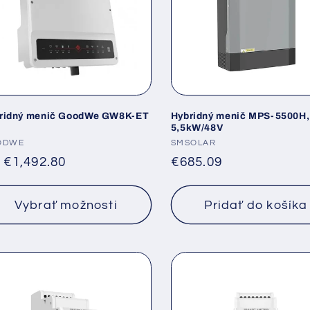
ridný menič GoodWe GW8K-ET
Hybridný menič MPS-5500H,
5,5kW/48V
dávateľ:
ODWE
Dodávateľ:
SMSOLAR
rmálna
d
€1,492.80
Normálna
€685.09
na
cena
Vybrať možnosti
Pridať do košíka