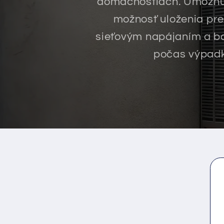
domácnostiach. Umožňujú
možnosť uloženia pre
sieťovým napájaním a ba
počas výpadko