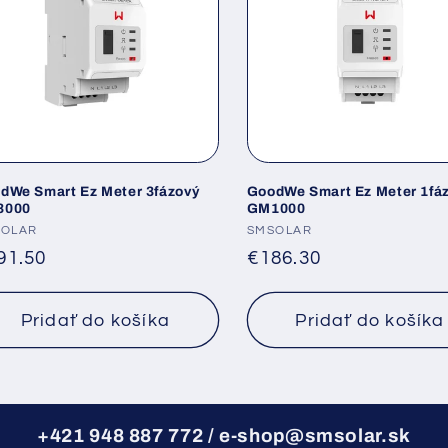
dWe Smart Ez Meter 3fázový
GoodWe Smart Ez Meter 1fá
3000
GM1000
dávateľ:
SOLAR
Dodávateľ:
SMSOLAR
rmálna
91.50
Normálna
€186.30
na
cena
Pridať do košíka
Pridať do košíka
+421 948 887 772 / e-shop@smsolar.sk