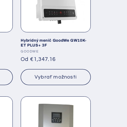
Hybridný menič GoodWe GW10K-
ET PLUS+ 3F
Dodávateľ:
GOODWE
Normálna
Od
€1,347.16
cena
Vybrať možnosti