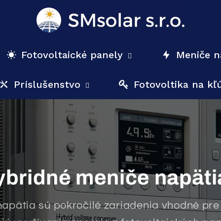
Fotovoltaické panely
Meniče n
Príslušenstvo
Fotovoltika na kľ
ybridné meniče napäti
apätia sú pokročilé zariadenia vhodné pre