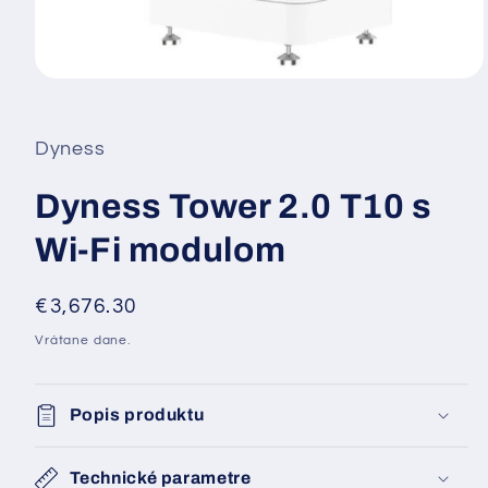
Otvoriť
médium
1
v
Dyness
modálnom
okne
Dyness Tower 2.0 T10 s
Wi-Fi modulom
Normálna
€3,676.30
cena
Vrátane dane.
Popis produktu
Technické parametre