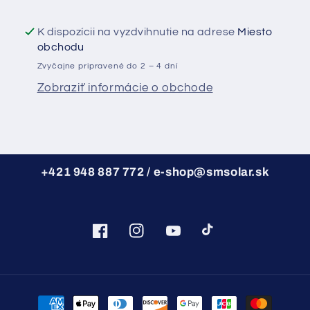
s
s
Wi-
Wi-
K dispozícii na vyzdvihnutie na adrese
Miesto
obchodu
Fi
Fi
Zvyčajne pripravené do 2 – 4 dní
modulom
modulom
Zobraziť informácie o obchode
+421 948 887 772 / e-shop@smsolar.sk
Facebook
Instagram
YouTube
TikTok
Spôsoby