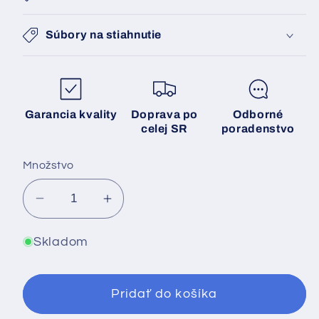
Súbory na stiahnutie
Garancia kvality
Doprava po
Odborné
celej SR
poradenstvo
Množstvo
Znížiť
Zvýšiť
množstvo
množstvo
pre
pre
Skladom
Dyness
Dyness
Tower
Tower
Pridať do košíka
2.0
2.0
T10
T10