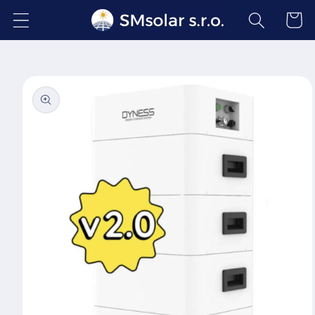
Prejsť
na
Košík
obsah
Prejsť na
informácie
o
produkte