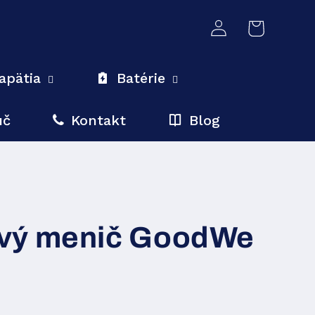
Prihlásiť
Košík
sa
apätia
Batérie
úč
Kontakt
Blog
vý menič GoodWe