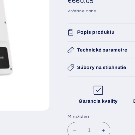
Normálna
€660.05
cena
Vrátane dane.
Popis produktu
Technické parametre
Súbory na stiahnutie
Garancia kvality
Množstvo
Znížiť
Zvýšiť