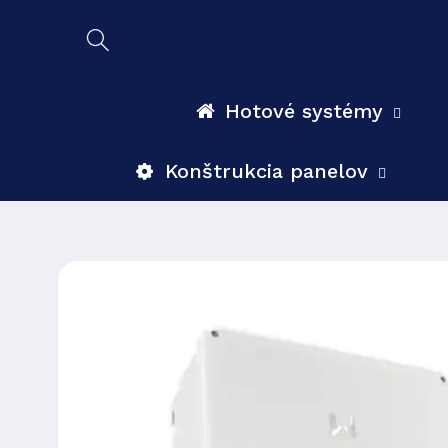
Prejsť
na
obsah
Hotové systémy
Konštrukcia panelov
Prejsť na
informácie
o
produkte