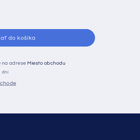
vý
dať do košíka
ie na adrese
Miesto obchodu
 dní
bchode