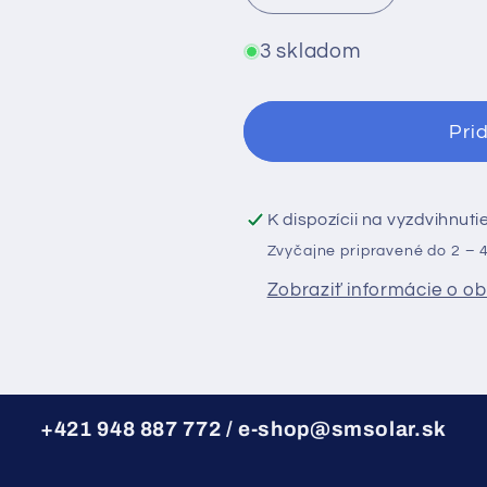
množstvo
množstvo
pre
pre
3 skladom
Jednofázový
Jednofázo
menič
menič
Pri
GoodWe
GoodWe
6000D-
6000D-
NS
NS
K dispozícii na vyzdvihnut
Zvyčajne pripravené do 2 – 4
Zobraziť informácie o o
+421 948 887 772 / e-shop@smsolar.sk