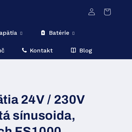
Prihlásiť
Košík
sa
apätia
Batérie
úč
Kontakt
Blog
tia 24V / 230V
tá sínusoida,
ech FS1000