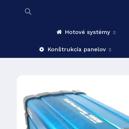
Prejsť
na
obsah
Hotové systémy
Konštrukcia panelov
Prejsť na
informácie
o
produkte