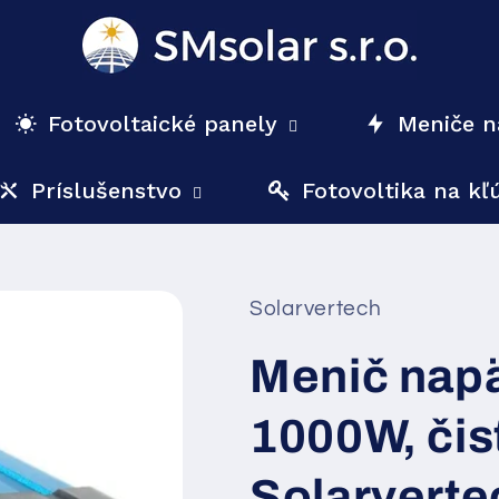
Fotovoltaické panely
Meniče n
Príslušenstvo
Fotovoltika na kľ
Solarvertech
Menič napä
1000W, čis
Solarvert