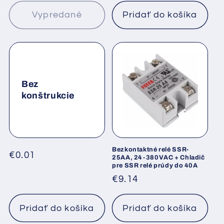
Vypredané
Pridať do košíka
Bez
konštrukcie
Bezkontaktné relé SSR-
Normálna
€0.01
25AA, 24-380VAC + Chladič
pre SSR relé prúdy do 40A
cena
Normálna
€9.14
cena
Pridať do košíka
Pridať do košíka