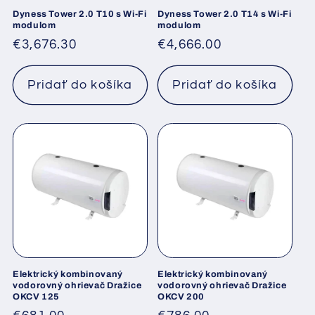
Dyness Tower 2.0 T10 s Wi-Fi
Dyness Tower 2.0 T14 s Wi-Fi
modulom
modulom
Normálna
€3,676.30
Normálna
€4,666.00
cena
cena
Pridať do košíka
Pridať do košíka
Elektrický kombinovaný
Elektrický kombinovaný
vodorovný ohrievač Dražice
vodorovný ohrievač Dražice
OKCV 125
OKCV 200