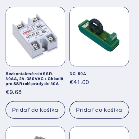
Bezkontaktné relé SSR-
DCI 50A
40AA, 24-380VAC + Chladič
Normálna
€41.00
pre SSR relé prúdy do 40A
cena
Normálna
€9.68
cena
Pridať do košíka
Pridať do košíka