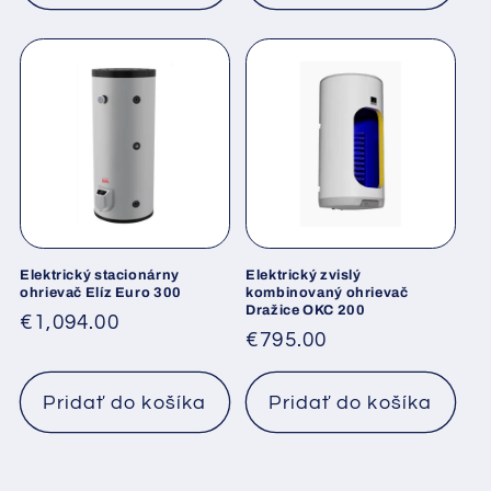
Elektrický stacionárny
Elektrický zvislý
ohrievač Elíz Euro 300
kombinovaný ohrievač
Dražice OKC 200
Normálna
€1,094.00
Normálna
€795.00
cena
cena
Pridať do košíka
Pridať do košíka