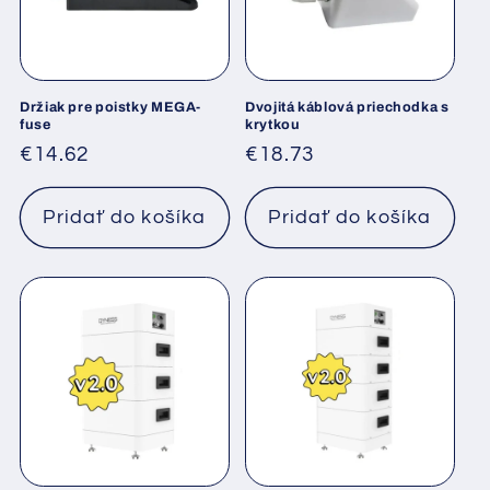
Držiak pre poistky MEGA-
Dvojitá káblová priechodka s
fuse
krytkou
Normálna
€14.62
Normálna
€18.73
cena
cena
Pridať do košíka
Pridať do košíka