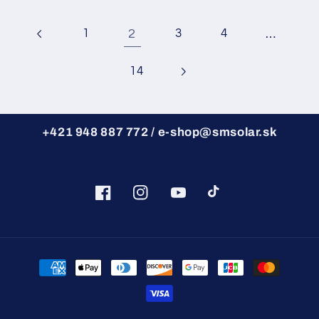
2
…
1
3
4
14
+421 948 887 772 / e-shop@smsolar.sk
Facebook
Instagram
YouTube
TikTok
Spôsoby
platby