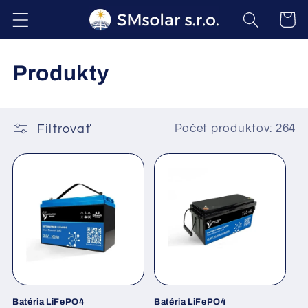
Prejsť
na
Košík
obsah
K
Produkty
o
l
Filtrovať
Počet produktov: 264
e
k
c
i
a
:
Batéria LiFePO4
Batéria LiFePO4