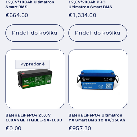
12,8V/100Ah Ultimatron
12,8V/200Ah PRO
Smart BMS
Ultimatron Smart BMS
Normálna
€664.60
Normálna
€1,334.60
cena
cena
Pridať do košíka
Pridať do košíka
Vypredané
Batéria LiFePO4 25,6V
Batéria LiFePO4 Ultimatron
100Ah GETI GBLE-24-100D
YX Smart BMS 12,8V/150Ah
Normálna
€0.00
Normálna
€957.30
cena
cena