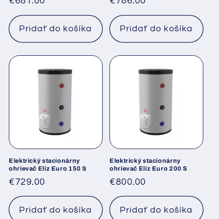
Normálna
€681.00
Normálna
€786.00
cena
cena
Pridať do košíka
Pridať do košíka
Elektrický stacionárny
Elektrický stacionárny
ohrievač Elíz Euro 150 S
ohrievač Elíz Euro 200 S
Normálna
€729.00
Normálna
€800.00
cena
cena
Pridať do košíka
Pridať do košíka