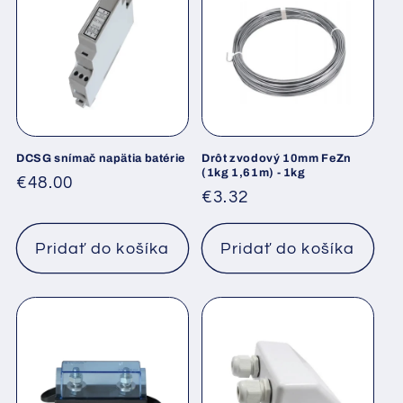
DCSG snímač napätia batérie
Drôt zvodový 10mm FeZn
(1kg 1,61m) - 1kg
Normálna
€48.00
Normálna
€3.32
cena
cena
Pridať do košíka
Pridať do košíka